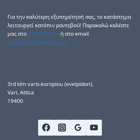
Για την καλύτερη εξυπηρέτησή σας, το κατάστημα
λειτουργεί κατόπιν ραντεβού! Παρακαλώ καλέστε
μας στο
2108975114
ή στο email
maxilaria.gr@gmail.com
3rd klm varis-koropiou (evelpidon),
Vari, Attica
19400