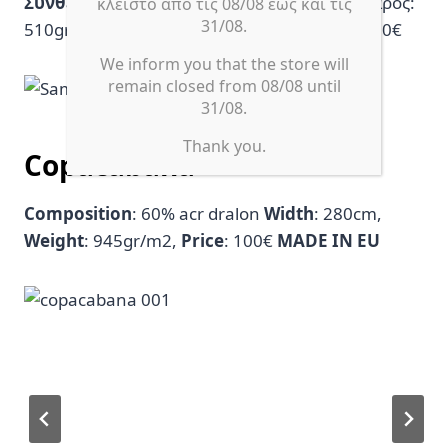
Σύνθεση:
100% FR POL – Φάρδος: 140cm, Βάρος:
κλειστό από τις 08/08 έως και τις
31/08.
510gr/ m2, Τιμή μονόχρωμο: 79€, Εμπριμέ: 90€
We inform you that the store will
remain closed from 08/08 until
31/08.
Thank you.
Copacabana
Composition
: 60% acr dralon
Width
: 280cm,
Weight
: 945gr/m2,
Price
: 100€
MADE IN EU