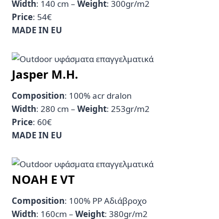
Width
: 140 cm –
Weight
: 300gr/m2
Price
: 54€
MADE IN EU
Jasper M.H.
Composition
: 100% acr dralon
Width
: 280 cm –
Weight
: 253gr/m2
Price
: 60€
MADE IN EU
NOAH Ε VT
Composition
: 100% PP Αδιάβροχο
Width
: 160cm –
Weight
: 380gr/m2