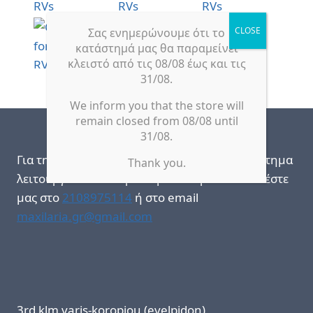
Σας ενημερώνουμε ότι το
κατάστημά μας θα παραμείνει
κλειστό από τις 08/08 έως και τις
31/08.
We inform you that the store will
remain closed from 08/08 until
31/08.
Για την καλύτερη εξυπηρέτησή σας, το κατάστημα
Thank you.
λειτουργεί κατόπιν ραντεβού! Παρακαλώ καλέστε
μας στο
2108975114
ή στο email
maxilaria.gr@gmail.com
3rd klm varis-koropiou (evelpidon),