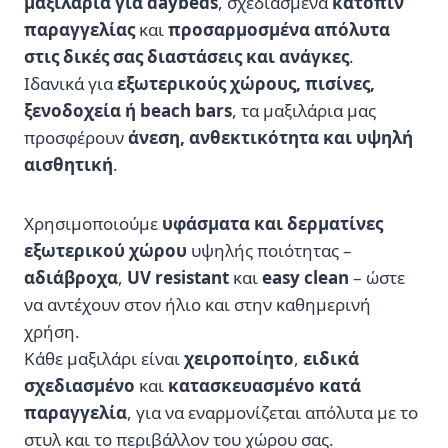
μαξιλάρια για daybeds
, σχεδιασμένα
κατόπιν
παραγγελίας
και
προσαρμοσμένα απόλυτα
στις δικές σας διαστάσεις και ανάγκες
.
Ιδανικά για
εξωτερικούς χώρους, πισίνες,
ξενοδοχεία ή beach bars
, τα μαξιλάρια μας
προσφέρουν
άνεση, ανθεκτικότητα και υψηλή
αισθητική
.
Χρησιμοποιούμε
υφάσματα και δερματίνες
εξωτερικού χώρου
υψηλής ποιότητας –
αδιάβροχα
,
UV resistant
και
easy clean
– ώστε
να αντέχουν στον ήλιο και στην καθημερινή
χρήση.
Κάθε μαξιλάρι είναι
χειροποίητο
,
ειδικά
σχεδιασμένο
και
κατασκευασμένο κατά
παραγγελία
, για να εναρμονίζεται απόλυτα με το
στυλ και το περιβάλλον του χώρου σας.