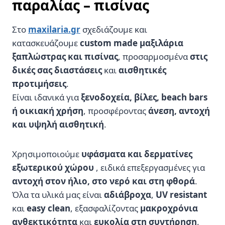
παραλίας – πισίνας
Στο
maxilaria.gr
σχεδιάζουμε και
κατασκευάζουμε
custom made μαξιλάρια
ξαπλώστρας και πισίνας
, προσαρμοσμένα
στις
δικές σας διαστάσεις
και
αισθητικές
προτιμήσεις
.
Είναι ιδανικά για
ξενοδοχεία, βίλες, beach bars
ή οικιακή χρήση
, προσφέροντας
άνεση, αντοχή
και υψηλή αισθητική
.
Χρησιμοποιούμε
υφάσματα και δερματίνες
εξωτερικού χώρου
, ειδικά επεξεργασμένες για
αντοχή στον ήλιο, στο νερό και στη φθορά
.
Όλα τα υλικά μας είναι
αδιάβροχα
,
UV resistant
και
easy clean
, εξασφαλίζοντας
μακροχρόνια
ανθεκτικότητα
και
ευκολία στη συντήρηση
.