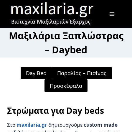
Skip
to
content
Μαξιλάρια Ξαπλώστρας
– Daybed
Day Bed
Παραλίας – Πισίνας
Προσκέφαλα
Στρώματα για Day beds
Στο
maxilaria.gr
δημιουργούμε
custom made