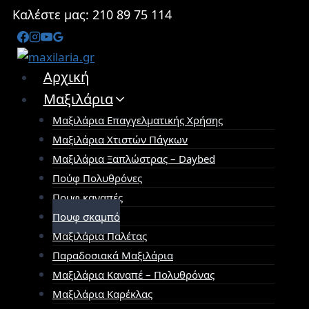
Skip
Καλέστε μας: 210 89 75 114
to
content
Αρχική
Μαξιλάρια
Μαξιλάρια Επαγγελματικής Χρήσης
Μαξιλάρια Χτιστών Πάγκων
Μαξιλάρια Ξαπλώστρας – Daybed
Πούφ Πολυθρόνες
Πουφ καναπές
Πουφ σκαμπό
Μαξιλάρια Παλέτας
Παραδοσιακά Μαξιλάρια
Μαξιλάρια Καναπέ – Πολυθρόνας
Μαξιλάρια Καρέκλας