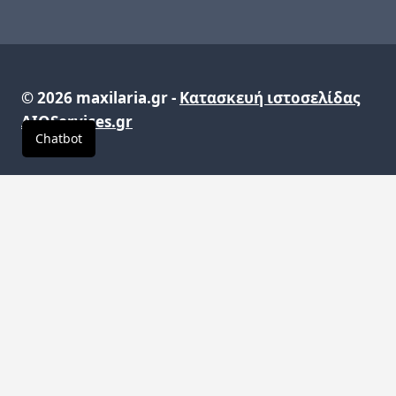
© 2026 maxilaria.gr -
Κατασκευή ιστοσελίδας
AIOServices.gr
Chatbot
Σας ενημερώνουμε ότι το κατάστημά μας θα
παραμείνει κλειστό από τις 08/08 έως και τις 31/08.
We inform you that the store will remain closed from
08/08 until 31/08.
Thank you.
CLOSE