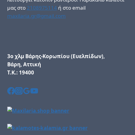
μας στο
2108975114
ή στο email
maxilaria.gr@gmail.com
3ο χλμ Βάρης-Κορωπίου (Ευελπίδων),
Βάρη, Αττική
Τ.Κ.: 19400