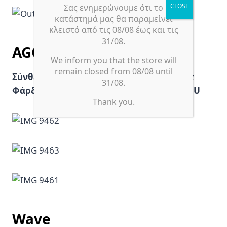
Σας ενημερώνουμε ότι το
κατάστημά μας θα παραμείνει
κλειστό από τις 08/08 έως και τις
31/08.
AGORA (sol)
We inform you that the store will
remain closed from 08/08 until
Σύνθεση:
100% dyed acrylic / water repellent
31/08.
Φάρδος:
160cm,
Τιμή:
75€ – 190€
Made in EU
Thank you.
Wave