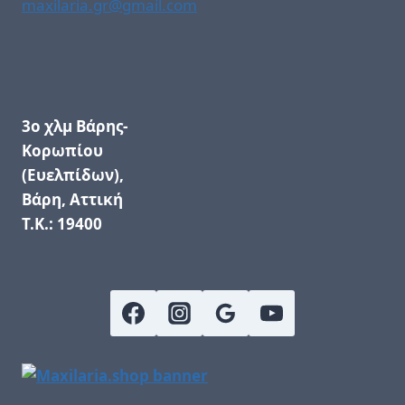
maxilaria.gr@gmail.com
3ο χλμ Βάρης-
Κορωπίου
(Ευελπίδων),
Βάρη, Αττική
Τ.Κ.: 19400