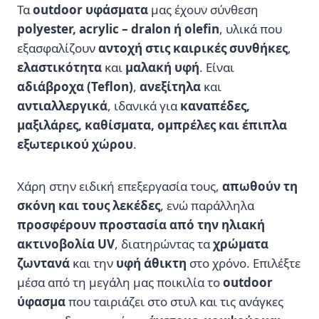
Τα
outdoor υφάσματα
μας έχουν σύνθεση
polyester, acrylic – dralon ή olefin
, υλικά που
εξασφαλίζουν
αντοχή στις καιρικές συνθήκες
,
ελαστικότητα
και
μαλακή υφή
. Είναι
αδιάβροχα (Teflon)
,
ανεξίτηλα
και
αντιαλλεργικά
, ιδανικά για
καναπέδες,
μαξιλάρες, καθίσματα, ομπρέλες και έπιπλα
εξωτερικού χώρου
.
Χάρη στην ειδική επεξεργασία τους,
απωθούν τη
σκόνη και τους λεκέδες
, ενώ παράλληλα
προσφέρουν προστασία από την ηλιακή
ακτινοβολία UV
, διατηρώντας τα
χρώματα
ζωντανά
και την
υφή άθικτη
στο χρόνο. Επιλέξτε
μέσα από τη μεγάλη μας ποικιλία το
outdoor
ύφασμα
που ταιριάζει στο στυλ και τις ανάγκες