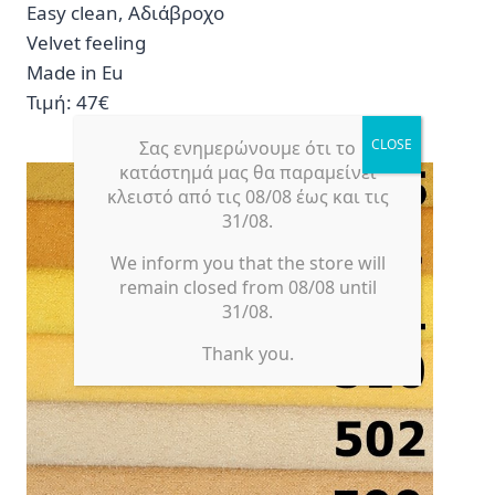
Easy clean, Αδιάβροχο
Velvet feeling
Made in Eu
Τιμή: 47€
Σας ενημερώνουμε ότι το
κατάστημά μας θα παραμείνει
κλειστό από τις 08/08 έως και τις
31/08.
We inform you that the store will
remain closed from 08/08 until
31/08.
Thank you.