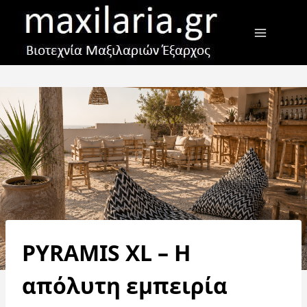
Skip
to
content
PYRAMIS XL – Η
απόλυτη εμπειρία