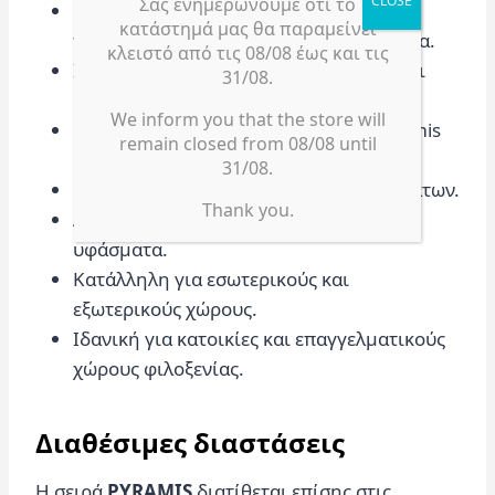
Σας ενημερώνουμε ότι το
Γέμιση από μπιλάκι πολυστερίνης Α’
κατάστημά μας θα παραμείνει
ποιότητας που προσαρμόζεται στο σώμα.
κλειστό από τις 08/08 έως και τις
Ιδανική για ηλιοθεραπεία, διάβασμα και
31/08.
στιγμές χαλάρωσης.
We inform you that the store will
Διαθέσιμη σε 3 διαστάσεις: Baby, Pyramis
remain closed from 08/08 until
και XL
31/08.
Μεγάλη ποικιλία υφασμάτων και χρωμάτων.
Thank you.
Αδιάβροχα, ανεξίτηλα και easy clean
υφάσματα.
Κατάλληλη για εσωτερικούς και
εξωτερικούς χώρους.
Ιδανική για κατοικίες και επαγγελματικούς
χώρους φιλοξενίας.
Διαθέσιμες διαστάσεις
Η σειρά
PYRAMIS
διατίθεται επίσης στις