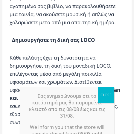
αγαπημένο σας βιβλίο, να παρακολουθήσετε
μια ταινία, να ακούσετε μουσική ή απλώς να
χαλαρώσετε μετά από μια απαιτητική ημέρα.
Δημιουργήστε τη δική σας LOCO
Κάθε πελάτης έχει τη δυνατότητα να
δημιουργήσει τη δική του μοναδική LOCO,
επιλέγοντας μέσα από μεγάλη ποικιλία
υφασμάτων και χρωμάτων. Διατίθενται
υφάσματα
αδιάβροχα, ανεξίτηλα, easy clean
Σας ενημερώνουμε ότι το
και υψηλής αντοχής
, κατάλληλα τόσο για
κατάστημά μας θα παραμείνει
εσωτερικούς όσο και για εξωτερικούς χώρους,
κλειστό από τις 08/08 έως και τις
εξασφαλίζοντας ανθεκτικότητα και εύκολη
31/08.
συντήρηση.
We inform you that the store will
remain closed from 08/08 until