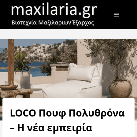
Skip
to
content
LOCO Πουφ Πολυθρόνα
– Η νέα εμπειρία